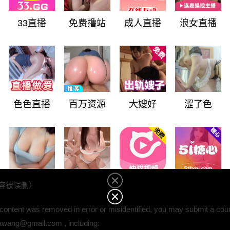
 claims may subject you to legal liability under DMCA §512(f), inclu
33直播
免费撸站
成人直播
浪女直播
则您可能因故意虚假陈述而依据 DMCA §512(f) 被追究赔偿责任
ice, you agree that your complaint (including contact information) ma
ferenced publicly.
A 投诉内容（包括您的个人信息）转发给上传者，且在内容被禁的位置
色色直播
百万资源
大嫂好
涩了色
代表您同意这些处理方式。
-NOTIFICATION PROCEDURES
奶白视频
蟠桃视频
快猫视频
51糖心
容被误删）
 content was removed in error or misidentified, you may submit a coun
guawang@gmail.com , including: