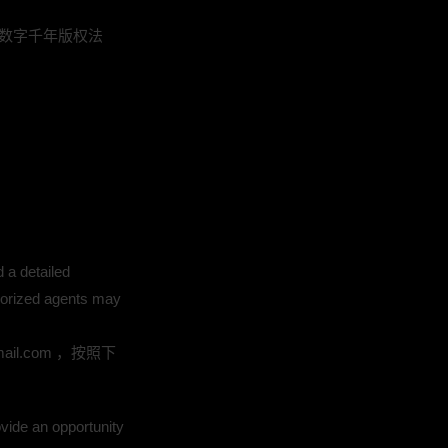
数字千年版权法
 a detailed
thorized agents may
ail.com ，按照下
ovide an opportunity