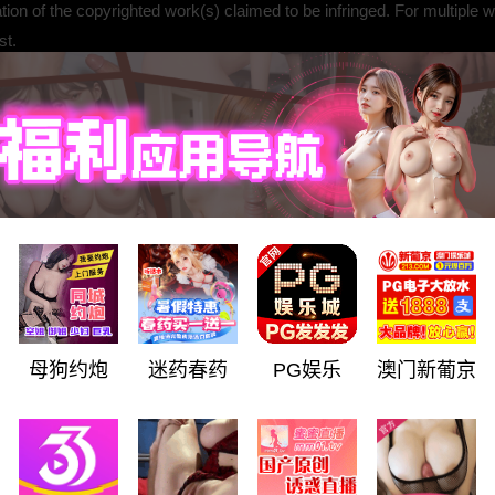
cation of the copyrighted work(s) claimed to be infringed. For multiple 
st.
权的作品，若涉及多部作品，请列出代表性清单；
f the allegedly infringing content (include specific URLs; usernames o
权的内容（请务必提供具体视频的 URL 链接，账号/频道名等信息
ct information, including your name, mailing address, phone number, a
联系信息（姓名、邮寄地址、电话、电子邮件）；
ith belief that the use of the material in the manner complained of is n
 its agent, or the law.
础上郑重声明，该内容的使用未经版权所有人、其代理人或法律授权
 the information provided is accurate and that you are the copyright 
母狗约炮
迷药春药
PG娱乐
澳门新葡京
，且您是版权所有人或合法代理人；
a typed full legal name is acceptable as an electronic signature).
名有效，如输入您的法定姓名）。