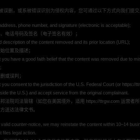
被误删，或系被错误识别为侵权内容，您可通过以下方式向我们提交
性萝莉
午夜P站
色里色
小可爱
 address, phone number, and signature (electronic is acceptable);
址、电话号码及签名（电子签名有效）；
nd description of the content removed and its prior location (URL);
原始位置及描述；
t you have a good faith belief that the content was removed due to mi
;
TUT
热巴泄密
成人破解
黄片视频
误删或误判；
 you consent to the jurisdiction of the U.S. Federal Court (or https://t
outside the U.S.) and accept service from the original complainant.
法院司法管辖（如您在美国境外，适用 https://ttrgw.com 运营
诉方送达法律文书。
miya视频
尤物视频
官方P站
性行为
valid counter-notice, we may reinstate the content within 10–14 bus
 files legal action.