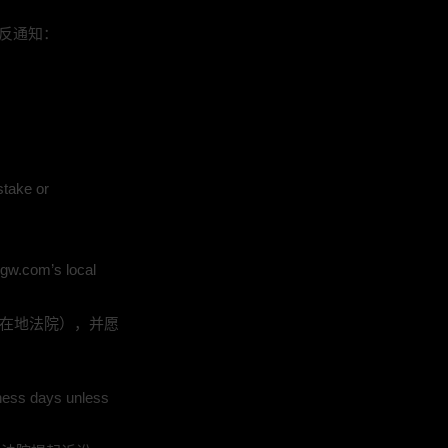
反通知：
stake or
trgw.com’s local
者所在地法院），并愿
iness days unless