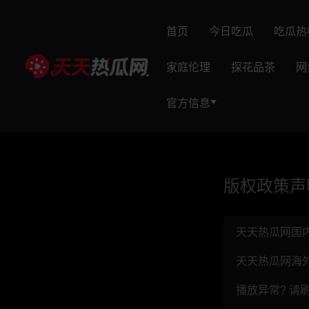
首页
今日吃瓜
吃瓜热
家庭伦理
探花品茶
网
官方信息
版权政策声明（C
天天热瓜网国
天天热瓜网海
播放异常? 请