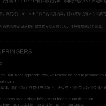
，我们将在 10–14 个工作日内恢复内容，除非原始投诉人在此期间
后，我们将在 10–14 个工作日内恢复内容，除非原始投诉人在此期
性行为
免费影院
中国P站
草窝骚逼
反通知即表示同意我们将其转发给原投诉人，并披露您的联系信息。
NFRINGERS
免费萝莉
免费萝莉
淫母乱伦
暗网天堂
策
 the DMCA and applicable laws, we reserve the right to permanently te
infringers.
和适用法律，我们保留在任何适当情况下，永久终止或限制重复侵权用户
Pornhub
AI操你
免费萝莉
刚满18
ct access upon a single infringement based on our discretion.
侵权时，基于自主判断，限制或终止用户访问网站服务。