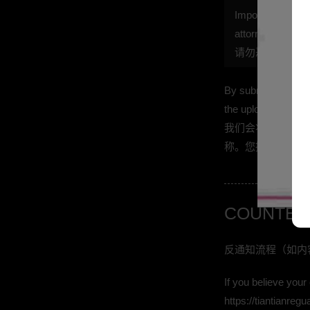
Important: False
attorneys’ fees.
请勿恶意举报，否
By submitting a not
the uploader and re
我们会将 DMC
称。您提交投诉即
COUNTER
反通知流程（如内
If you believe your
https://tiantianre