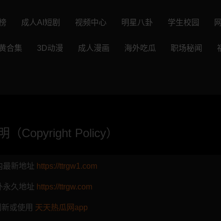
榜
成人AI短剧
视频中心
明星八卦
学生校园
黄合集
3D动漫
成人漫画
海外吃瓜
职场秘闻
opyright Policy）
内最新地址
https://ttrgw1.com
外永久地址
https://ttrgw.com
刷新或使用
天天热瓜网app