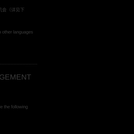
的机会（详见下
n other languages
INGEMENT
 the following