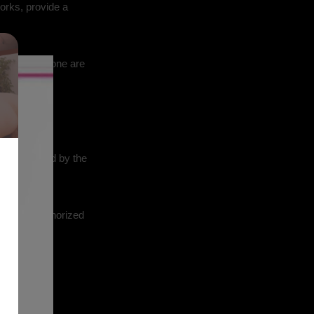
works, provide a
r channels alone are
无效）；
nd email.
ot authorized by the
；
owner or authorized