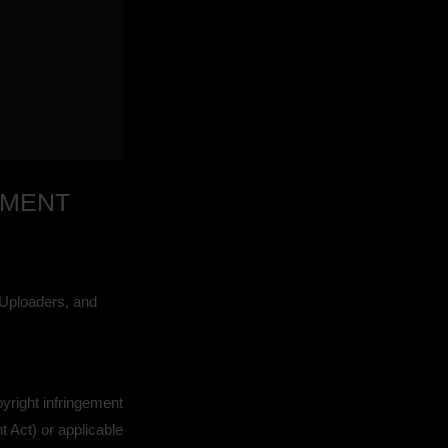
EMENT
d Uploaders, and
yright infringement
 Act) or applicable